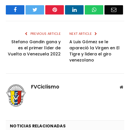
Facebook
Twitter
Pinterest
LinkedIn
WhatsApp
Email
PREVIOUS ARTICLE
NEXT ARTICLE
Stefano Gandin gana y
A Luis Gómez se le
es el primer líder de
apareció la Virgen en El
Vuelta a Venezuela 2022
Tigre y lidera el giro
venezolano
FVCiclismo
Web
NOTICIAS RELACIONADAS