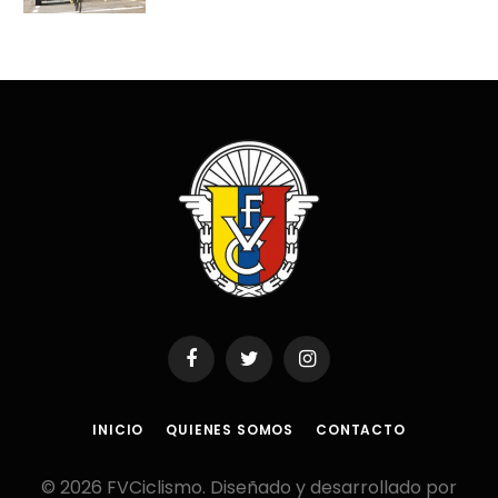
Facebook
Twitter
Instagram
INICIO
QUIENES SOMOS
CONTACTO
© 2026 FVCiclismo. Diseñado y desarrollado por