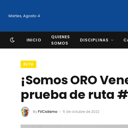
Martes, Agosto 4
QUIENES
INICIO
DISCIPLINAS
C
SOMOS
RUTA
¡Somos ORO Venez
prueba de ruta 
By
FVCiclismo
5 de octubre de 2022