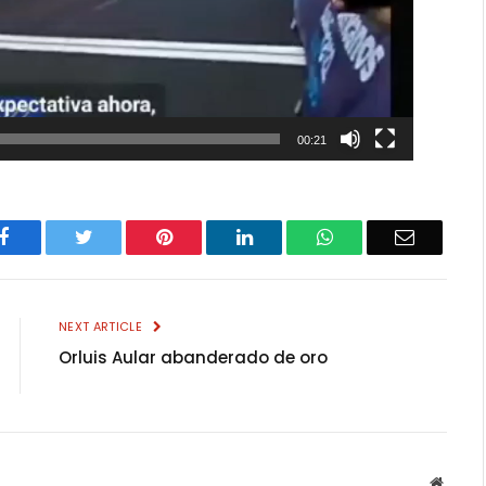
00:21
Facebook
Twitter
Pinterest
LinkedIn
WhatsApp
Email
NEXT ARTICLE
Orluis Aular abanderado de oro
Websit