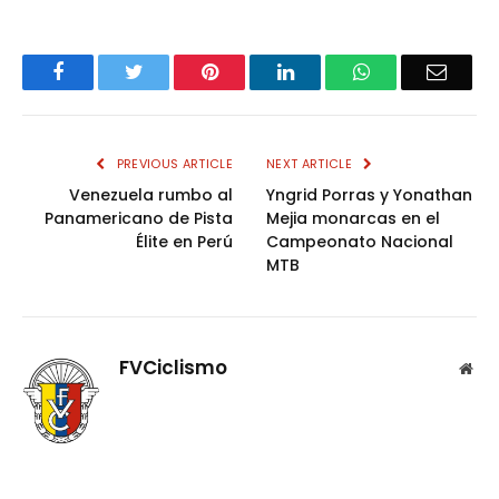
Facebook
Twitter
Pinterest
LinkedIn
WhatsApp
Email
PREVIOUS ARTICLE
NEXT ARTICLE
Venezuela rumbo al
Yngrid Porras y Yonathan
Panamericano de Pista
Mejia monarcas en el
Élite en Perú
Campeonato Nacional
MTB
FVCiclismo
Web